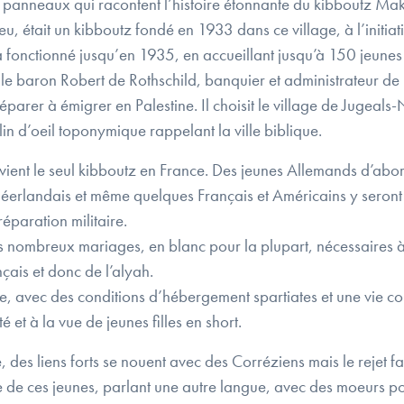
panneaux qui racontent l’histoire étonnante du kibboutz Makh
eu, était un kibboutz fondé en 1933 dans ce village, à l’initi
a fonctionné jusqu’en 1935, en accueillant jusqu’à 150 jeunes
le baron Robert de Rothschild, banquier et administrateur de
 préparer à émigrer en Palestine. Il choisit le village de Jugea
in d’oeil toponymique rappelant la ville biblique.
ient le seul kibboutz en France. Des jeunes Allemands d’abord
erlandais et même quelques Français et Américains y seront fo
éparation militaire.
es nombreux mariages, en blanc pour la plupart, nécessaires à l
ançais et donc de l’alyah.
ste, avec des conditions d’hébergement spartiates et une vie c
é et à la vue de jeunes filles en short.
 des liens forts se nouent avec des Corréziens mais le rejet fai
de ces jeunes, parlant une autre langue, avec des moeurs politi