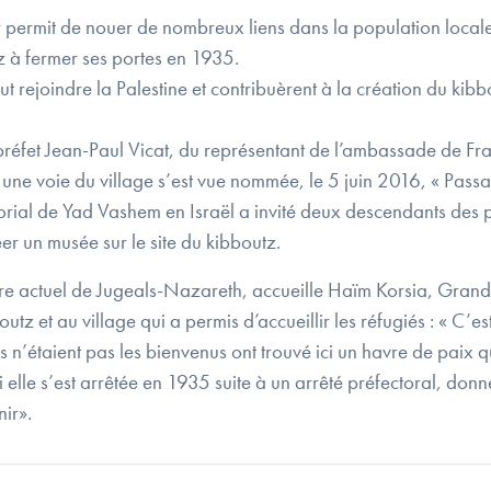
r permit de nouer de nombreux liens dans la population locale,
z à fermer ses portes en 1935.
 put rejoindre la Palestine et contribuèrent à la création du k
réfet Jean-Paul Vicat, du représentant de l’ambassade de Fr
, une voie du village s’est vue nommée, le 5 juin 2016, « Pas
ial de Yad Vashem en Israël a invité deux descendants des p
er un musée sur le site du kibboutz.
e actuel de Jugeals-Nazareth, accueille Haïm Korsia, Grand
tz et au village qui a permis d’accueillir les réfugiés : « C’e
s n’étaient pas les bienvenus ont trouvé ici un havre de paix q
i elle s’est arrêtée en 1935 suite à un arrêté préfectoral, donne 
nir».