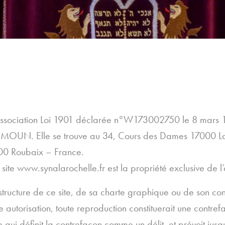
association Loi 1901 déclarée n°W173002750 le 8 mars 
MOUN. Elle se trouve au 34, Cours des Dames 17000 La Ro
00 Roubaix – France.
 site www.synalarochelle.fr est la propriété exclusive de l
 structure de ce site, de sa charte graphique ou de son con
e autorisation, toute reproduction constituerait une contref
le qui définit la contrefaçon comme un délit, et prévoit ju