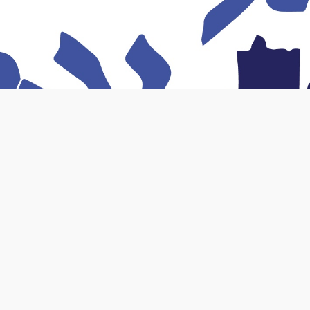
rticle en fin de page)
hébraïque a lié le PEDS1 à une réduction de la taille du cerve