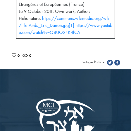
Etrangères et Européennes (France)
Le 9 October 2011, Own work, Author:
Helionature,
https://commons.wikimedia.org/wiki
/File:Amb._Eric_Danon.jpg
[1]
https://www.youtub
e.com/watch?v=O8UQ24K4fCA
0
0
Partager l'article :