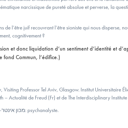
ique narcissique de pureté absolue et perverse, la question 
ons de l’être juif recouvrant l’être sioniste qui nous disperse,
uement, cognitivement ?
rsion et donc liquidation d’un sentiment d’identité et
 le fond Commun, l’édifice.)
siting Professor Tel Aviv, Glasgow. Institut Universitaire Éli
h – Actualité de Freud (Fr) et de The Interdisciplinary Institu
– מכון אינטר-דיסציפלינרי שיבולת , נוכחותו של פרויד: psychanalyste.