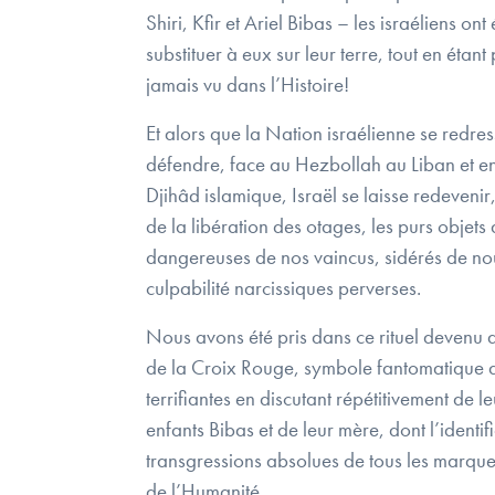
Shiri, Kfir et Ariel Bibas – les israéliens 
substituer à eux sur leur terre, tout en éta
jamais vu dans l’Histoire!
Et alors que la Nation israélienne se redres
défendre, face au Hezbollah au Liban et en 
Djihâd islamique, Israël se laisse redevenir
de la libération des otages, les purs objets
dangereuses de nos vaincus, sidérés de nou
culpabilité narcissiques perverses.
Nous avons été pris dans ce rituel devenu a
de la Croix Rouge, symbole fantomatique de 
terrifiantes en discutant répétitivement de 
enfants Bibas et de leur mère, dont l’identifi
transgressions absolues de tous les marqueu
de l’Humanité.