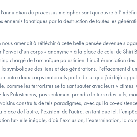
l’annulation du processus métaphorisant qui ouvre à l’indéfi
ses ennemis fanatiques par la destruction de toutes les générat
ous amenait à réfléchir à cette belle pensée devenue slogan 
l’envoi d’un corps « anonyme » à la place de celui de Shiri Bi
ng chargé de l’archaïque palestinien: l’indifférenciation des
 la symbolique des liens et des générations, l’effacement d’un
tion entre deux corps maternels parle de ce que j’ai déjà appe
le, comme les terroristes se faisant sauter avec leurs victimes,
les Palestiniens, pas seulement prendre la terre des juifs, mais
s voisins construits de tels paradigmes, avec qui la co-existen
la place de l’autre, l’existant de l’autre, en tant que tel, l’empê
ion fut- elle inégale, d’où l’exclusion, l’extermination, la co