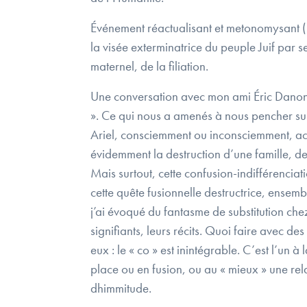
Événement réactualisant et metonomysant ( 
la visée exterminatrice du peuple Juif par 
maternel, de la filiation.
Une conversation avec mon ami Éric Danon n
». Ce qui nous a amenés à nous pencher sur 
Ariel, consciemment ou inconsciemment, acti
évidemment la destruction d’une famille, de
Mais surtout, cette confusion-indifférencia
cette quête fusionnelle destructrice, ensemb
j’ai évoqué du fantasme de substitution chez 
signifiants, leurs récits. Quoi faire avec de
eux : le « co » est inintégrable. C’est l’un à 
place ou en fusion, ou au « mieux » une relat
dhimmitude.