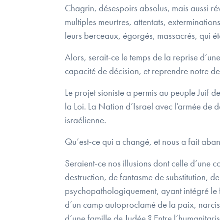
Chagrin, désespoirs absolus, mais aussi réve
multiples meurtres, attentats, exterminatio
leurs berceaux, égorgés, massacrés, qui é
Alors, serait-ce le temps de la reprise d’une
capacité de décision, et reprendre notre de
Le projet sioniste a permis au peuple Juif de
la Loi. La Nation d’Israel avec l’armée de dé
israélienne.
Qu’est-ce qui a changé, et nous a fait aba
Seraient-ce nos illusions dont celle d’une
destruction, de fantasme de substitution, de 
psychopathologiquement, ayant intégré le fan
d’un camp autoproclamé de la paix, narcissiq
d’une famille de Judée ? Entre l’humanitaris