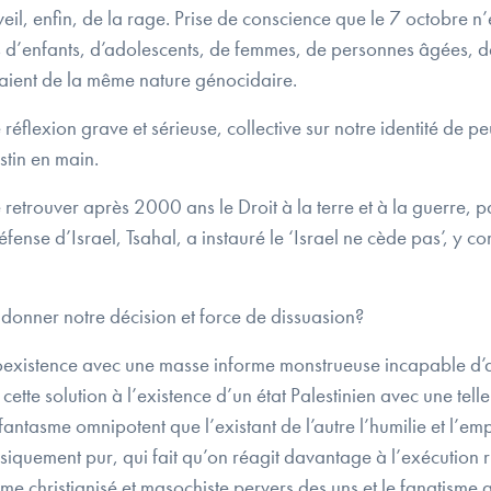
il, enfin, de la rage. Prise de conscience que le 7 octobre n’ét
ns d’enfants, d’adolescents, de femmes, de personnes âgées, d
taient de la même nature génocidaire.
 réflexion grave et sérieuse, collective sur notre identité de p
stin en main.
 retrouver après 2000 ans le Droit à la terre et à la guerre, par
fense d’Israel, Tsahal, a instauré le ‘Israel ne cède pas’, y co
ndonner notre décision et force de dissuasion?
 coexistence avec une masse informe monstrueuse incapable d’a
cette solution à l’existence d’un état Palestinien avec une tell
tasme omnipotent que l’existant de l’autre l’humilie et l’empêc
uement pur, qui fait qu’on réagit davantage à l’exécution ritu
me christianisé et masochiste pervers des uns et le fanatisme 