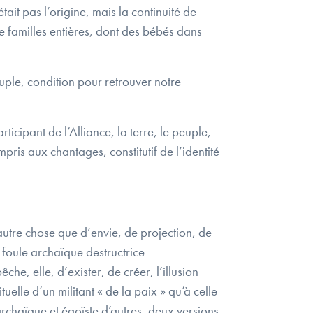
ait pas l’origine, mais la continuité de
e familles entières, dont des bébés dans
euple, condition pour retrouver notre
ticipant de l’Alliance, la terre, le peuple,
mpris aux chantages, constitutif de l’identité
utre chose que d’envie, de projection, de
e foule archaïque destructrice
he, elle, d’exister, de créer, l’illusion
elle d’un militant « de la paix » qu’à celle
archaïque et égoïste d’autres, deux versions