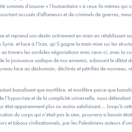
ont été sommés d’assurer « l’humanitaire » à ceux-là-mêmes qui 
nt pourtant accusés d’affameurs et de criminels de guerres, meur
se et reprend son destin activement en main en rétablissant sa
Syrie, et face à l’Iran, qu’il gagne la main mise sur les struc
, au travers les sordides négociations avec ceux-ci, avec la c
 de la jouissance sadique de nos ennemis, subissant le diktat d
veau face au déshumain, déchirés et pétrifiés de nouveau, ré
utant banalisant que mortifère, et mortifère parce que banali
l’hypocrisie et de la complicité universelle, nous défendant 
leur état apparemment plus ou moins satisfaisant…. Jusqu’à cet
cation du corps qui n’était pas le sien, prouvera si besoin était
rs et tabous civilisationnels, par les Palestiniens auteurs d’u