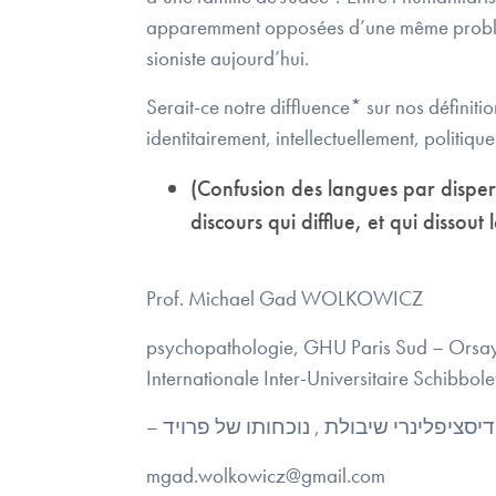
apparemment opposées d’une même problémat
sioniste aujourd’hui.
Serait-ce notre diffluence* sur nos définiti
identitairement, intellectuellement, politiq
(Confusion des langues par dispe
discours qui difflue, et qui dissout
Prof. Michael Gad WOLKOWICZ
psychopathologie, GHU Paris Sud – Orsay, Vi
Internationale Inter-Universitaire Schibbolet
mgad.wolkowicz@gmail.com