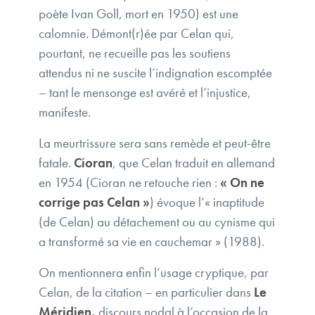
poète Ivan Goll, mort en 1950) est une
calomnie. Démont(r)ée par Celan qui,
pourtant, ne recueille pas les soutiens
attendus ni ne suscite l’indignation escomptée
– tant le mensonge est avéré et l’injustice,
manifeste.
La meurtrissure sera sans remède et peut-être
fatale.
Cioran
, que Celan traduit en allemand
en 1954 (Cioran ne retouche rien :
« On ne
corrige pas Celan »
) évoque l’« inaptitude
(de Celan) au détachement ou au cynisme qui
a transformé sa vie en cauchemar » (1988).
On mentionnera enfin l’usage cryptique, par
Celan, de la citation – en particulier dans
Le
Méridien,
discours nodal à l’occasion de la