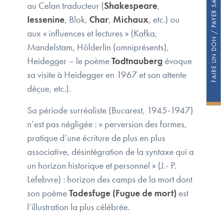
FAIRE UN DON / PAYER SA COTISATION
au Celan traducteur (
Shakespeare
,
Iessenine
, Blok,
Char
,
Michaux
, etc.) ou
aux « influences et lectures » (Kafka,
Mandelstam, Hölderlin (omniprésents),
Heidegger – le poème
Todtnauberg
évoque
sa visite à Heidegger en 1967 et son attente
déçue, etc.).
Sa période surréaliste (Bucarest, 1945-1947)
n’est pas négligée : « perversion des formes,
pratique d’une écriture de plus en plus
associative, désintégration de la syntaxe qui a
un horizon historique et personnel » (J.- P.
Lefebvre) : horizon des camps de la mort dont
son poème
Todesfuge (Fugue de mort)
est
l’illustration la plus célébrée.