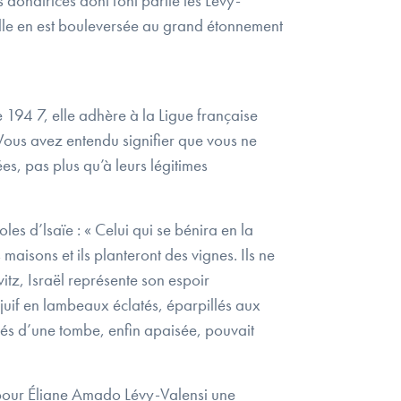
donatrices dont font partie les Lévy-
 Elle en est bouleversée au grand étonnement
re 194 7, elle adhère à la Ligue française
« Vous avez entendu signifier que vous ne
s, pas plus qu’à leurs légitimes
les d’lsaïe : « Celui qui se bénira en la
 maisons et ils planteront des vignes. Ils ne
itz, Israël représente son espoir
 juif en lambeaux éclatés, éparpillés aux
rés d’une tombe, enfin apaisée, pouvait
st pour Éliane Amado Lévy-Valensi une