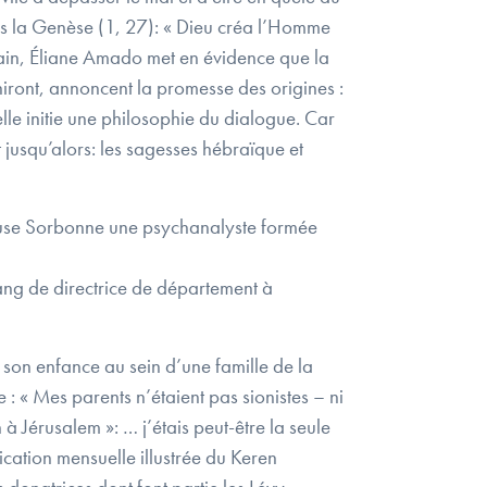
dans la Genèse (1, 27): « Dieu créa l’Homme
umain, Éliane Amado met en évidence que la
niront, annoncent la promesse des origines :
 elle initie une philosophie du dialogue. Car
 jusqu’alors: les sagesses hébraïque et
gieuse Sorbonne une psychanalyste formée
ang de directrice de département à
 à son enfance au sein d’une famille de la
: « Mes parents n’étaient pas sionistes – ni
 à Jérusalem »: … j’étais peut-être la seule
ication mensuelle illustrée du Keren