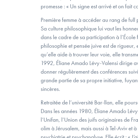
promesse : « Un signe est arrivé et on fait com
Première femme à accéder au rang de full p
Sa culture philosophique lui vaut les honneu
dans le cadre de sa participation à l’École f
philosophie et pensée juive est de rigueur
qu’elle aide à trouver leur voie, elle transme
1992, Éliane Amado Lévy-Valensi dirige avec
donner régulièrement des conférences suivies
grande partie de sa propre initiative, fuyant 
sincères.
Retraitée de l’université Bar-llan, elle po
Dans les années 1980, Éliane Amado Lévy-Va
l’Unifan, l’Union des juifs originaires de
olim à Jérusalem, mais aussi à Tel-Aviv et
psychiatrie et psychanalyse. Elle écrit : « J