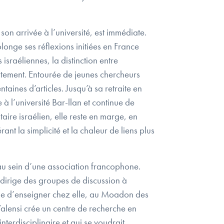
n arrivée à l’université, est immédiate.
olonge ses réflexions initiées en France
israéliennes, la distinction entre
artement. Entourée de jeunes chercheurs
ntaines d’articles. Jusqu’à sa retraite en
 l’université Bar-llan et continue de
aire israélien, elle reste en marge, en
rant la simplicité et la chaleur de liens plus
 au sein d’une association francophone.
dirige des groupes de discussion à
inue d’enseigner chez elle, au Moadon des
alensi crée un centre de recherche en
nterdisciplinaire et qui se voudrait