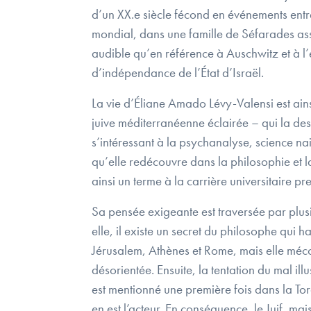
d’un XX.e siècle fécond en événements entr
mondial, dans une famille de Séfarades assim
audible qu’en référence à Auschwitz et à l’
d’indépendance de l’État d’Israël.
La vie d’Éliane Amado Lévy-Valensi est ainsi
juive méditerranéenne éclairée – qui la des
s’intéressant à la psychanalyse, science nai
qu’elle redécouvre dans la philosophie et la 
ainsi un terme à la carrière universitaire pr
Sa pensée exigeante est traversée par plusi
elle, il existe un secret du philosophe qui h
Jérusalem, Athènes et Rome, mais elle mécon
désorientée. Ensuite, la tentation du mal ill
est mentionné une première fois dans la Tora
en est l’acteur. En conséquence, le Juif, ma