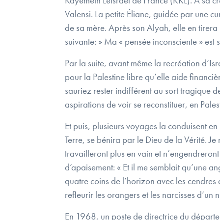
Kayemeth Lelsraël de France (KKL). À sa cré
Valensi. La petite Éliane, guidée par une c
de sa mère. Après son Alyah, elle en tirera
suivante: » Ma « pensée inconsciente » est 
Par la suite, avant même la recréation d’Isra
pour la Palestine libre qu’elle aide financi
sauriez rester indifférent au sort tragique
aspirations de voir se reconstituer, en Palest
Et puis, plusieurs voyages la conduisent en I
Terre, se bénira par le Dieu de la Vérité. Je
travailleront plus en vain et n’engendreront
d’apaisement: « Et il me semblait qu’une ang
quatre coins de l’horizon avec les cendres
refleurir les orangers et les narcisses d’un
En 1968, un poste de directrice du départem