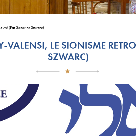
trouvé (Par Sandrine Szwarc)
-VALENSI, LE SIONISME RETR
SZWARC)