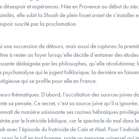
e désespoir et espérances. Née en Provence au début du siècl
ilés, elle subit la Shoah de plein fouet avant de s’installer e
espoir suscité par la proclamation
 une succession de détours, mais aussi de ruptures: la premièr
tine à rester au foyer lorsqu’elle décide d’entamer des étude
ssante dédaignée par les philosophes, qu’elle révolutionne; la 
psychanalyse qui le jugent folklorique; la dernière en faisant 
estigieuse qui se profile pour elle en France.
eurs thématiques. D’abord, l’occultation des sources juives dan
ante sa pensée. Ce secret, c’est sa source juive qu’il a ignorée.
naît de manière saisissante ses racines hébraïques privilégia
ustrée par le fratricide biblique, car le spectacle du mal dans l
h avec l’épisode du fratricide de Caïn et Abel. Pour l’individu 
is aussi le juif en tout homme, porte un message universel qui i