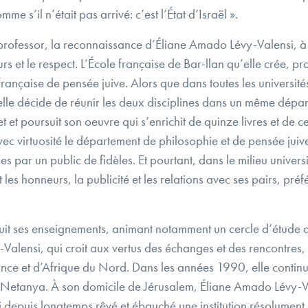
me s’il n’était pas arrivé: c’est l’État d’Israël ».
rofessor, la reconnaissance d’Éliane Amado Lévy-Valensi, à so
rs et le respect. L’École française de Bar-llan qu’elle crée, pr
rançaise de pensée juive. Alors que dans toutes les universités 
, elle décide de réunir les deux disciplines dans un même dép
t et poursuit son oeuvre qui s’enrichit de quinze livres et de ce
 virtuosité le département de philosophie et de pensée juive à
 par un public de fidèles. Et pourtant, dans le milieu universit
les honneurs, la publicité et les relations avec ses pairs, préfé
ursuit ses enseignements, animant notamment un cercle d’étude
lensi, qui croit aux vertus des échanges et des rencontres, 
 France et d’Afrique du Nord. Dans les années 1990, elle cont
 à Netanya. À son domicile de Jérusalem, Éliane Amado Lévy-V
’ai depuis longtemps rêvé et ébauché une institution résolument i