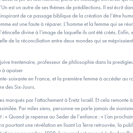
 l’Un est un autre de ses thèmes de prédilections. Il est écrit 
 S’inspirant de ce passage biblique de la création de l’être h
emme est une faute à réparer. L’homme et la femme qui se réu
’étincelle divine à l’image de laquelle ils ont été créés. Enfin,
lle de la réconciliation entre deux mondes qui se méprisaient
 juive trentenaire, professeur de philosophie dans la presti
e à apaiser
ante-soixante en France, et la première femme à accéder au r
rre des Six-Jours.
raires marqués par l’attachement à Eretz Israël. Et cela remonte
imilée. Par miles siens, personne ne parle jamais de sionisme 
ant : « Quand je repense au Seder de l’enfance : « L’an prochain
 pourtant une révélation en lisant La Terre retrouvée, la publ