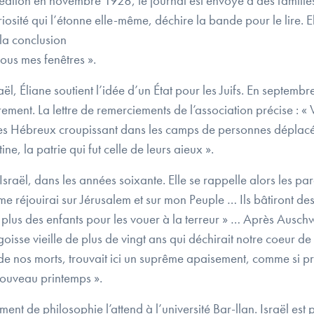
ation en novembre 1928, le journal est envoyé à des familles 
uriosité qui l’étonne elle-même, déchire la bande pour le lire.
 la conclusion
sous mes fenêtres ».
ël, Éliane soutient l’idée d’un État pour les Juifs. En septemb
èrement. La lettre de remerciements de l’association précise : 
 des Hébreux croupissant dans les camps de personnes déplacée
ine, la patrie qui fut celle de leurs aieux ».
sraël, dans les années soixante. Elle se rappelle alors les paro
 me réjouirai sur Jérusalem et sur mon Peuple … Ils bâtiront des
 plus des enfants pour les vouer à la terreur » … Après Auschw
oisse vieille de plus de vingt ans qui déchirait notre coeur de
 de nos morts, trouvait ici un suprême apaisement, comme si p
 nouveau printemps ».
ent de philosophie l’attend à l’université Bar-llan. Israël e