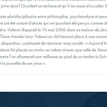
 juive dont l’Occident se réclame et qu’il ne cesse d’occulter.
sée pluridisciplinaire entre philosophie, psychanalyse et pen
ve ont été autant d’atouts qui ont pourtant été perçus comme 
Lévy-Valensi disparaît le 10 mai 2006 dans sa maison de Jér
’Éliane Amado Lévy-Valensi se clôt laissant place à une nouvell
isparition, continuent de résonner avec acuité : « Aujourd’hui il 
ensi fût placée au moins au même niveau que celle de Simon
 comme l’on allumerait une veilleuse au pied de sa tombe à Gu
t la prunelle de ses yeux ».