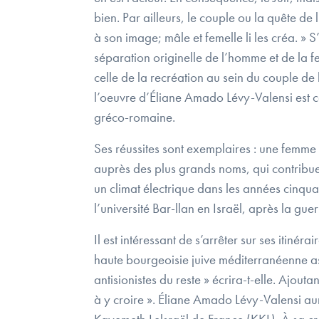
bien. Par ailleurs, le couple ou la quête de
à son image; mâle et femelle li les créa. »
séparation originelle de l’homme et de la f
celle de la recréation au sein du couple de l
l’oeuvre d’Éliane Amado Lévy-Valensi est ce
gréco-romaine.
Ses réussites sont exemplaires : une femme
auprès des plus grands noms, qui contribu
un climat électrique dans les années cinqu
l’université Bar-llan en Israël, après la gue
Il est intéressant de s’arrêter sur ses itiné
haute bourgeoisie juive méditerranéenne ass
antisionistes du reste » écrira-t-elle. Ajout
à y croire ». Éliane Amado Lévy-Valensi aura