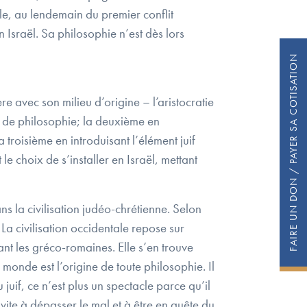
e, au lendemain du premier conflit
n Israël. Sa philosophie n’est dès lors
FAIRE UN DON / PAYER SA COTISATION
e avec son milieu d’origine – l’aristocratie
s de philosophie; la deuxième en
troisième en introduisant l’élément juif
le choix de s’installer en Israël, mettant
s la civilisation judéo-chrétienne. Selon
 La civilisation occidentale repose sur
nt les gréco-romaines. Elle s’en trouve
e monde est l’origine de toute philosophie. Il
juif, ce n’est plus un spectacle parce qu’il
nvite à dépasser le mal et à être en quête du