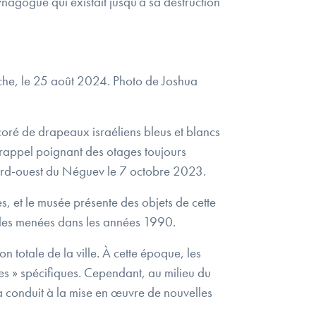
ynagogue qui existait jusqu’à sa destruction
che, le 25 août 2024. Photo de Joshua
coré de drapeaux israéliens bleus et blancs
un rappel poignant des otages toujours
nord-ouest du Néguev le 7 octobre 2023.
, et le musée présente des objets de cette
lles menées dans les années 1990.
totale de la ville. À cette époque, les
ges » spécifiques. Cependant, au milieu du
i a conduit à la mise en œuvre de nouvelles