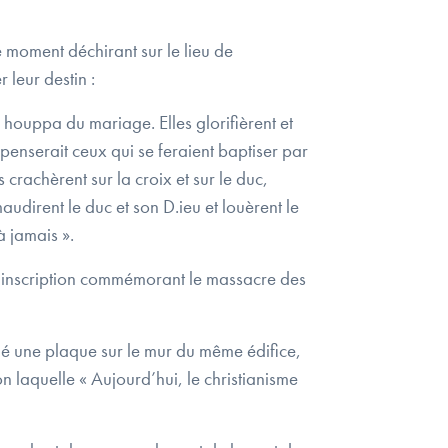
le moment déchirant sur le lieu de
 leur destin :
a houppa du mariage. Elles glorifièrent et
penserait ceux qui se feraient baptiser par
 crachèrent sur la croix et sur le duc,
audirent le duc et son D.ieu et louèrent le
à jamais ».
une inscription commémorant le massacre des
llé une plaque sur le mur du même édifice,
 laquelle « Aujourd’hui, le christianisme