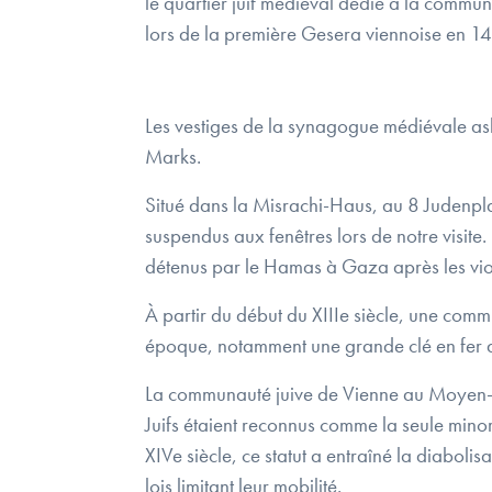
le quartier juif médiéval dédié à la commun
lors de la première Gesera viennoise en 142
Les vestiges de la synagogue médiévale as
Marks.
Situé dans la Misrachi-Haus, au 8 Judenpla
suspendus aux fenêtres lors de notre visite.
détenus par le Hamas à Gaza après les vio
À partir du début du XIIIe siècle, une comm
époque, notamment une grande clé en fer d
La communauté juive de Vienne au Moyen-Âge
Juifs étaient reconnus comme la seule minori
XIVe siècle, ce statut a entraîné la diaboli
lois limitant leur mobilité.