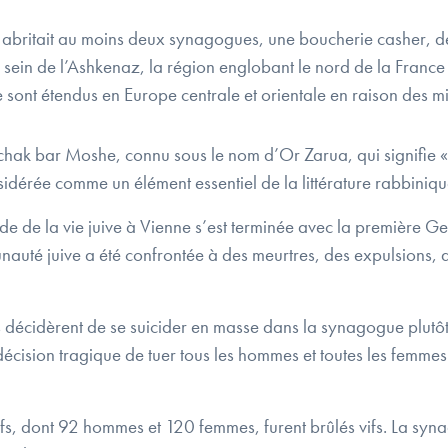
abritait au moins deux synagogues, une boucherie casher, des b
ein de l’Ashkenaz, la région englobant le nord de la France et
e sont étendus en Europe centrale et orientale en raison des 
zchak bar Moshe, connu sous le nom d’Or Zarua, qui signifie 
sidérée comme un élément essentiel de la littérature rabbiniqu
de la vie juive à Vienne s’est terminée avec la première Gese
auté juive a été confrontée à des meurtres, des expulsions, d
 décidèrent de se suicider en masse dans la synagogue plutôt 
 décision tragique de tuer tous les hommes et toutes les femm
fs, dont 92 hommes et 120 femmes, furent brûlés vifs. La synag