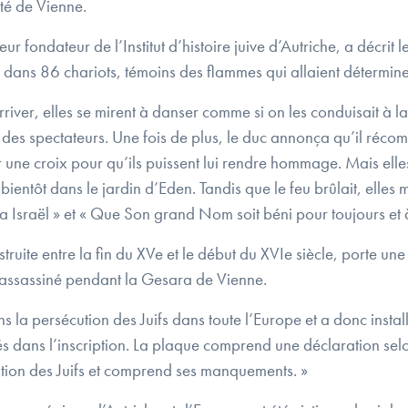
ité de Vienne.
ur fondateur de l’Institut d’histoire juive d’Autriche, a décrit 
 dans 86 chariots, témoins des flammes qui allaient déterminer
rriver, elles se mirent à danser comme si on les conduisait à l
 des spectateurs. Une fois de plus, le duc annonça qu’il récom
r une croix pour qu’ils puissent lui rendre hommage. Mais elles
ientôt dans le jardin d’Eden. Tandis que le feu brûlait, elles m
ma Israël » et « Que Son grand Nom soit béni pour toujours et 
struite entre la fin du XVe et le début du XVIe siècle, porte 
f assassiné pendant la Gesara de Vienne.
ns la persécution des Juifs dans toute l’Europe et a donc insta
s dans l’inscription. La plaque comprend une déclaration selon
ution des Juifs et comprend ses manquements. »