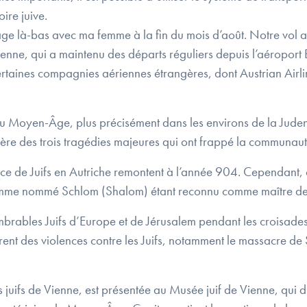
oire juive.
age là-bas avec ma femme à la fin du mois d’août. Notre vol a
enne, qui a maintenu des départs réguliers depuis l’aéroport 
ertaines compagnies aériennes étrangères, dont Austrian Airli
 au Moyen-Âge, plus précisément dans les environs de la Juden
ère des trois tragédies majeures qui ont frappé la communauté 
ence de Juifs en Autriche remontent à l’année 904. Cependant, c
mme nommé Schlom (Shalom) étant reconnu comme maître de 
mbrables Juifs d’Europe et de Jérusalem pendant les croisades
rèrent des violences contre les Juifs, notamment le massacre d
res juifs de Vienne, est présentée au Musée juif de Vienne, q