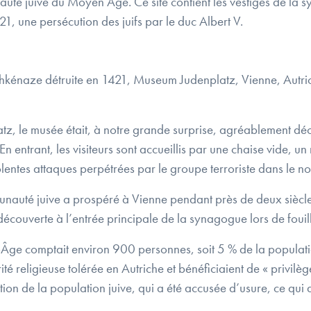
auté juive du Moyen Âge. Ce site contient les vestiges de la s
1, une persécution des juifs par le duc Albert V.
hkénaze détruite en 1421, Museum Judenplatz, Vienne, Autri
tz, le musée était, à notre grande surprise, agréablement dé
 En entrant, les visiteurs sont accueillis par une chaise vide, 
lentes attaques perpétrées par le groupe terroriste dans le 
unauté juive a prospéré à Vienne pendant près de deux siècles
écouverte à l’entrée principale de la synagogue lors de foui
 comptait environ 900 personnes, soit 5 % de la population 
té religieuse tolérée en Autriche et bénéficiaient de « privilè
sation de la population juive, qui a été accusée d’usure, ce qu