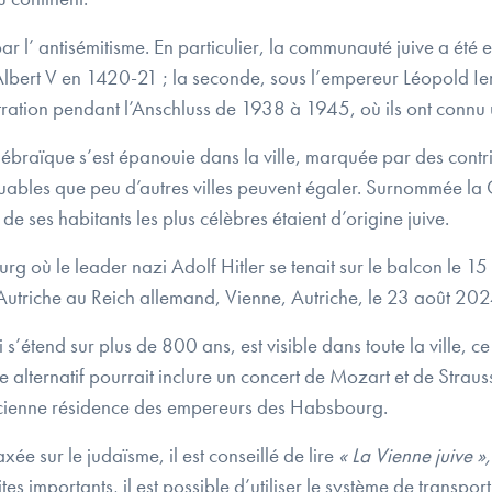
 l’ antisémitisme. En particulier, la communauté juive a été ex
lbert V en 1420-21 ; la seconde, sous l’empereur Léopold Ier
ation pendant l’Anschluss de 1938 à 1945, où ils ont connu u
braïque s’est épanouie dans la ville, marquée par des contribu
arquables que peu d’autres villes peuvent égaler. Surnommée la
ses habitants les plus célèbres étaient d’origine juive.
rg où le leader nazi Adolf Hitler se tenait sur le balcon le 
’Autriche au Reich allemand, Vienne, Autriche, le 23 août 20
i s’étend sur plus de 800 ans, est visible dans toute la ville, ce
re alternatif pourrait inclure un concert de Mozart et de Stra
ncienne résidence des empereurs des Habsbourg.
ée sur le judaïsme, il est conseillé de lire
« La Vienne juive »,
s importants, il est possible d’utiliser le système de transpo