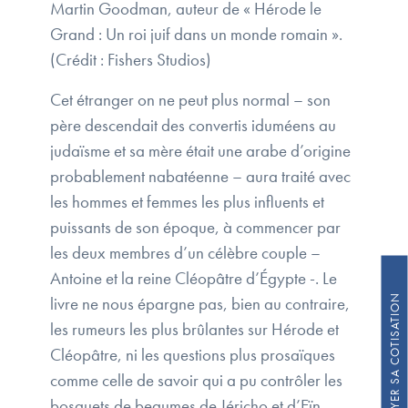
Martin Goodman, auteur de « Hérode le
Grand : Un roi juif dans un monde romain ».
(Crédit : Fishers Studios)
Cet étranger on ne peut plus normal – son
père descendait des convertis iduméens au
judaïsme et sa mère était une arabe d’origine
probablement nabatéenne – aura traité avec
les hommes et femmes les plus influents et
puissants de son époque, à commencer par
les deux membres d’un célèbre couple –
Antoine et la reine Cléopâtre d’Égypte -. Le
FAIRE UN DON / PAYER SA COTISATION
livre ne nous épargne pas, bien au contraire,
les rumeurs les plus brûlantes sur Hérode et
Cléopâtre, ni les questions plus prosaïques
comme celle de savoir qui a pu contrôler les
bosquets de beaumes de Jéricho et d’Eïn