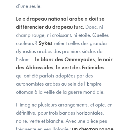
d’une seule.
Le « drapeau national arabe » doit se
différencier du drapeau turc.
Donc, ni
champ rouge, ni croissant, ni étoile. Quelles
couleurs ?
Sykes
retient celles des grandes
dynasties arabes des premiers siècles de
l’islam –
le blanc des Ommeyades
,
le noir
des Abbassides
,
le vert des Fatimides
–
qui ont été parfois adoptées par des
autonomistes arabes au sein de l’Empire
ottoman à la veille de la guerre mondiale.
Il imagine plusieurs arrangements, et opte, en
définitive, pour trois bandes horizontales,
noire, verte et blanche. Avec une pièce peu
fréquente en vexillologie :
un chevron rouge