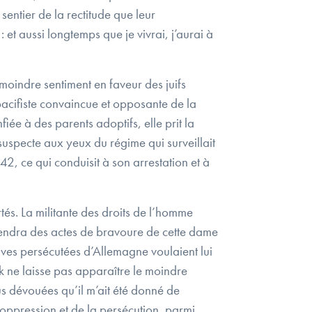
sentier de la rectitude que leur
et aussi longtemps que je vivrai, j’aurai à
 moindre sentiment en faveur des juifs
acifiste convaincue et opposante de la
ée à des parents adoptifs, elle prit la
t suspecte aux yeux du régime qui surveillait
42, ce qui conduisit à son arrestation et à
rtés. La militante des droits de l’homme
viendra des actes de bravoure de cette dame
juives persécutées d’Allemagne voulaient lui
ck ne laisse pas apparaître le moindre
plus dévouées qu’il m’ait été donné de
l’oppression et de la persécution, parmi