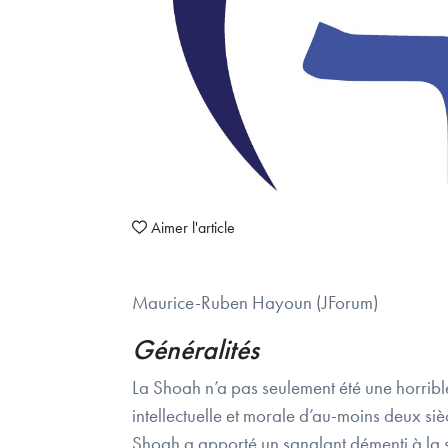
Aimer l'article
Maurice-Ruben Hayoun (JForum)
Généralités
La Shoah n’a pas seulement été une horrible
intellectuelle et morale d’au-moins deux si
Shoah a apporté un sanglant démenti à la s