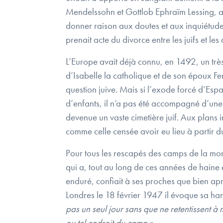
Mendelssohn et Gottlob Ephraïm Lessing, au X
donner raison aux doutes et aux inquiétudes
prenait acte du divorce entre les juifs et le
L’Europe avait déjà connu, en 1492, un très 
d’Isabelle la catholique et de son époux Fe
question juive. Mais si l’exode forcé d’Esp
d’enfants, il n’a pas été accompagné d’une 
devenue un vaste cimetière juif. Aux plans int
comme celle censée avoir eu lieu à partir d
Pour tous les rescapés des camps de la mor
qui a, tout au long de ces années de haine e
enduré, confiait à ses proches que bien aprè
Londres le 18 février 1947 il évoque sa han
pas un seul jour sans que ne retentissent à 
ou tel endroit du camp.
«