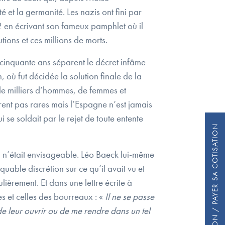
 et la germanité. Les nazis ont fini par
2 en écrivant son fameux pamphlet où il
tions et ces millions de morts.
t cinquante ans séparent le décret infâme
où fut décidée la solution finale de la
 de milliers d’hommes, de femmes et
rent pas rares mais l’Espagne n’est jamais
i se soldait par le rejet de toute entente
FAIRE UN DON / PAYER SA COTISATION
, n’était envisageable. Léo Baeck lui-même
uable discrétion sur ce qu’il avait vu et
ièrement. Et dans une lettre écrite à
s et celles des bourreaux : «
Il ne se passe
de leur ouvrir ou de me rendre dans un tel