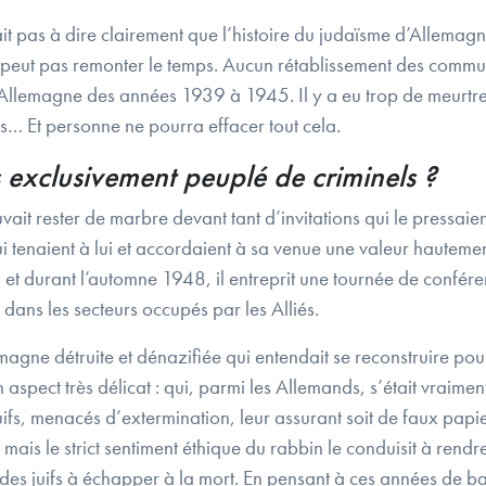
 pas à dire clairement que l’histoire du judaïsme d’Allemagne a
 ne peut pas remonter le temps. Aucun rétablissement des com
’Allemagne des années 1939 à 1945. Il y a eu trop de meurtres,
s… Et personne ne pourra effacer tout cela.
 exclusivement peuplé de criminels ?
t rester de marbre devant tant d’invitations qui le pressaie
qui tenaient à lui et accordaient à sa venue une valeur hautem
 et durant l’automne 1948, il entreprit une tournée de confér
dans les secteurs occupés par les Alliés.
magne détruite et dénazifiée qui entendait se reconstruire pour
spect très délicat : qui, parmi les Allemands, s’était vraiment
ifs, menacés d’extermination, leur assurant soit de faux papiers, 
x mais le strict sentiment éthique du rabbin le conduisit à re
 des juifs à échapper à la mort. En pensant à ces années de ba