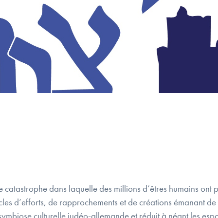
 catastrophe dans laquelle des millions d’êtres humains ont pe
ècles d’efforts, de rapprochements et de créations émanant de 
ymbiose culturelle judéo-allemande et réduit à néant les esp