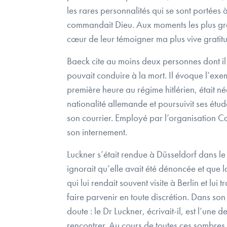
les rares personnalités qui se sont portées 
commandait Dieu. Aux moments les plus grave
cœur de leur témoigner ma plus vive grati
Baeck cite au moins deux personnes dont il 
pouvait conduire à la mort. Il évoque l’e
première heure au régime hitlérien, était n
nationalité allemande et poursuivit ses étude
son courrier. Employé par l’organisation Car
son internement.
Luckner s’était rendue à Düsseldorf dans le 
ignorait qu’elle avait été dénoncée et que
qui lui rendait souvent visite à Berlin et l
faire parvenir en toute discrétion. Dans so
doute : le Dr Luckner, écrivait-il, est l’une
rencontrer. Au cours de toutes ces sombres a