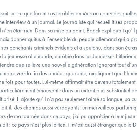
issait sur ce que furent ces terribles années au cours desquelles 
e interview à un journal. Le journaliste qui recueillit ses p
n’en était rien. Dans sa mise au point, Baeck expliquait qu’il p
mais donner quitus à l’ensemble du peuple allemand qui a profi
ses penchants criminels évidents et a soutenu, dans son écras
e la jeunesse allemande, enrôlée dans les Jeunesses hitlérienn
attendre que se lève une nouvelle génération ignorant tout d’u
encore vers la fin des années quarante, expliquant que l’humus
e fois pour toutes. Lui-même affirmait être devenu totalement 
rticulièrement émouvant : dans un extrait plus substantiel de
 brisé. Il ajoute qu’il n’a pas seulement aimé sa langue, sa cul
t-il, des champs aussi verdoyants, un merveilleux parfum qui 
 de ma tournée dans ce pays, j’ai pu apprécier à leur juste va
s dit : ce pays n’est plus le tien, il m’est aussi étranger que 