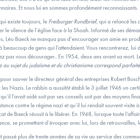
nnaires. Et nous lui en sommes profondément reconnaissants.
qui existe toujours, le
Freiburger Rundbrief
, qui a relancé les
r le silence de l’église face à la Shoah. Informé de ses déma
 Léo Baeck ne manqua pas d’encourager son amie en prodigu
a à beaucoup de gens qui l’attendaient. Vous rencontrerez, lui d
z pas vous décourager.. En 1954, deux ans avant sa mort, Léo
z au sujet du judaïsme et du christianisme correspond parfait
 pour sauver le directeur général des entreprises Robert Bosc
les Nazis. Le rabbin a aussitôt établi le 3 juillet 1946 un cert
il l’avait aidé soit par ses conseils soit par des moyens financ
nce contre le régime nazi et qu’il lui rendait souvent visite 
at de Baeck réussit à le libérer. En 1948, lorsque toute l’affai
iance, se promettant d’évoquer avec lui, lors de retrouvailles, 
ait passé plus de trente années de sa vie au service des comm