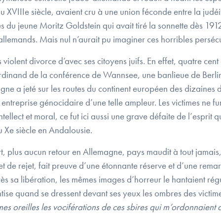
VIIIe siècle, avaient cru à une union féconde entre la judéité
 du jeune Moritz Goldstein qui avait tiré la sonnette dès 191
s allemands. Mais nul n’aurait pu imaginer ces horribles persécu
violent divorce d’avec ses citoyens juifs. En effet, quatre cen
rdinand de la conférence de Wannsee, une banlieue de Berlin, 
agne a jeté sur les routes du continent européen des dizaines
entreprise génocidaire d’une telle ampleur. Les victimes ne fu
ellect et moral, ce fut ici aussi une grave défaite de l’esprit qu
u Xe siècle en Andalousie.
t, plus aucun retour en Allemagne, pays maudit à tout jamais
t de rejet, fait preuve d’une étonnante réserve et d’une remarq
s sa libération, les mêmes images d’horreur le hantaient régul
tise quand se dressent devant ses yeux les ombres des victime
mes oreilles les vociférations de ces sbires qui m’ordonnaient 