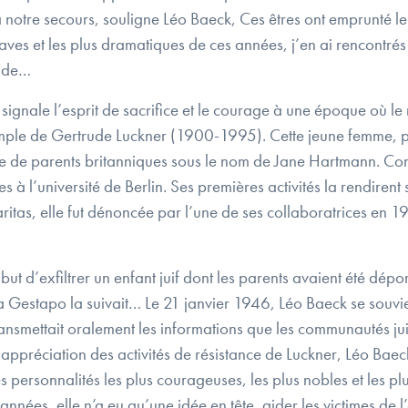
à notre secours, souligne Léo Baeck, Ces êtres ont emprunté le 
s et les plus dramatiques de ces années, j’en ai rencontrés : 
tude…
signale l’esprit de sacrifice et le courage à une époque où le
xemple de Gertrude Luckner (1900-1995). Cette jeune femme, p
ée de parents britanniques sous le nom de Jane Hartmann. Confi
s à l’université de Berlin. Ses premières activités la rendiren
itas, elle fut dénoncée par l’une de ses collaboratrices en 19
but d’exfiltrer un enfant juif dont les parents avaient été dépo
 la Gestapo la suivait… Le 21 janvier 1946, Léo Baeck se sou
ui transmettait oralement les informations que les communautés 
n appréciation des activités de résistance de Luckner, Léo Bae
 des personnalités les plus courageuses, les plus nobles et les 
nnées, elle n’a eu qu’une idée en tête, aider les victimes de 