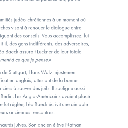
 amitiés judéo-chrétiennes à un moment où
rches visant à renouer le dialogue entre
ant des conseils. Vous accomplissez, lui
it-il, des gens indifférents, des adversaires,
 Baeck assurait Luckner de leur totale
ement à ce que je pense.
«
h de Stuttgart, Hans Walz injustement
ificat en anglais, attestant de la bonne
iers à sauver des juifs. Il souligne aussi
à Berlin. Les Anglo-Américains avaient placé
re fut réglée, Léo Baeck écrivit une aimable
leurs anciennes rencontres.
unautés juives. Son ancien élève Nathan