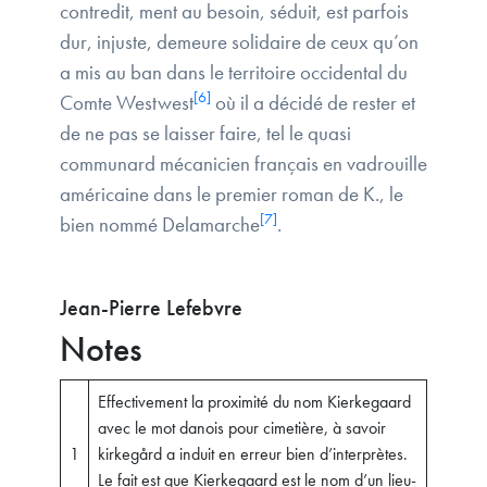
contredit, ment au besoin, séduit, est parfois
dur, injuste, demeure solidaire de ceux qu’on
a mis au ban dans le territoire occidental du
[6]
Comte Westwest
où il a décidé de rester et
de ne pas se laisser faire, tel le quasi
communard mécanicien français en vadrouille
américaine dans le premier roman de K., le
[7]
bien nommé Delamarche
.
Jean-Pierre Lefebvre
Notes
Effectivement la proximité du nom Kierkegaard
avec le mot danois pour cimetière, à savoir
1
kirkegård a induit en erreur bien d’interprètes.
Le fait est que Kierkegaard est le nom d’un lieu-