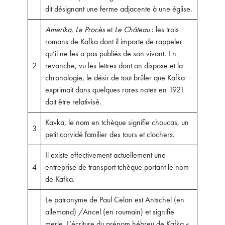
dit désignant une ferme adjacente à une église.
Amerika
,
Le Procès
et
Le Château
: les trois
romans de Kafka dont il importe de rappeler
qu’il ne les a pas publiés de son vivant. En
2
revanche, vu les lettres dont on dispose et la
chronologie, le désir de tout brûler que Kafka
exprimait dans quelques rares notes en 1921
doit être relativisé.
Kavka, le nom en tchèque signifie choucas, un
3
petit corvidé familier des tours et clochers.
Il existe effectivement actuellement une
4
entreprise de transport tchèque portant le nom
de Kafka.
Le patronyme de Paul Celan est Antschel (en
allemand) /Ancel (en roumain) et signifie
merle. L’écriture du prénom hébreu de Kafka «