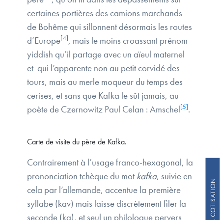
certaines portières des camions marchands
de Bohême qui sillonnent désormais les routes
[4]
d’Europe
, mais le moins croassant prénom
yiddish qu’il partage avec un aïeul maternel
et qui l’apparente non au petit corvidé des
tours, mais au merle moqueur du temps des
cerises, et sans que Kafka le sût jamais, au
[5]
poète de Czernowitz Paul Celan : Amschel
.
Carte de visite du père de Kafka.
Contrairement à l’usage franco-hexagonal, la
prononciation tchèque du mot
kafka
, suivie en
cela par l’allemande, accentue la première
syllabe (kav) mais laisse discrètement filer la
seconde (ka), et seul un philologue pervers