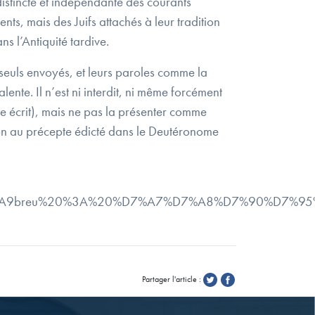
distincte et indépendante des courants
nts, mais des Juifs attachés à leur tradition
s l’Antiquité tardive.
euls envoyés, et leurs paroles comme la
ente. Il n’est ni interdit, ni même forcément
te écrit), mais ne pas la présenter comme
ion au précepte édicté dans le Deutéronome
0h%C3%A9breu%20%3A%20%D7%A7%D7%A8%D7%90%D7%95%
Partager l'article :