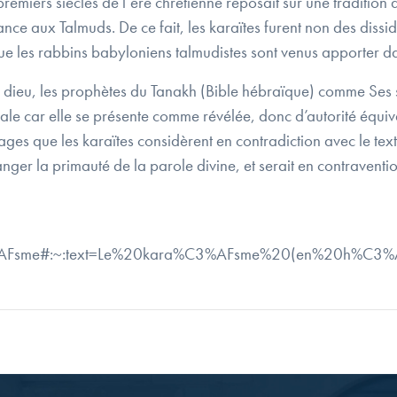
remiers siècles de l’ère chrétienne reposait sur une tradition 
nce aux Talmuds. De ce fait, les karaïtes furent non des disside
ue les rabbins babyloniens talmudistes sont venus apporter dan
dieu, les prophètes du Tanakh (Bible hébraïque) comme Ses s
rale car elle se présente comme révélée, donc d’autorité équival
sages que les karaïtes considèrent en contradiction avec le tex
nger la primauté de la parole divine, et serait en contravent
ra%C3%AFsme#:~:text=Le%20kara%C3%AFsme%20(en%2