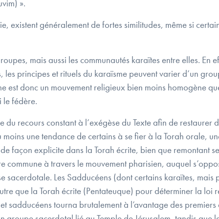
uvim) ».
e, existent généralement de fortes similitudes, même si cert
x groupes, mais aussi les communautés karaïtes entre elles. En 
ts, les principes et rituels du karaïsme peuvent varier d’un gro
me est donc un mouvement religieux bien moins homogène que
 le fédère.
u recours constant à l’exégèse du Texte afin de restaurer des
u moins une tendance de certains à se fier à la Torah orale, u
e façon explicite dans la Torah écrite, bien que remontant sel
’ère commune à travers le mouvement pharisien, auquel s’oppo
se sacerdotale. Les Sadducéens (dont certains karaïtes, mais p
tre que la Torah écrite (Pentateuque) pour déterminer la loi re
 et sadducéens tourna brutalement à l’avantage des premiers
un groupe sacerdotal lié au Temple de Jérusalem, tandis que la