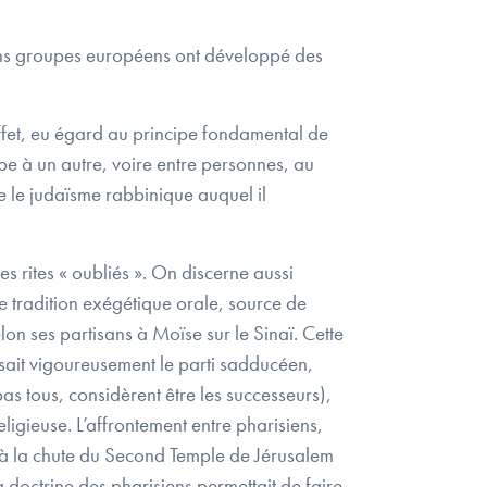
ains groupes européens ont développé des
effet, eu égard au principe fondamental de
upe à un autre, voire entre personnes, au
 le judaïsme rabbinique auquel il
 rites « oubliés ». On discerne aussi
ne tradition exégétique orale, source de
on ses partisans à Moïse sur le Sinaï. Cette
sait vigoureusement le parti sadducéen,
as tous, considèrent être les successeurs),
ligieuse. L’affrontement entre pharisiens,
 à la chute du Second Temple de Jérusalem
 doctrine des pharisiens permettait de faire