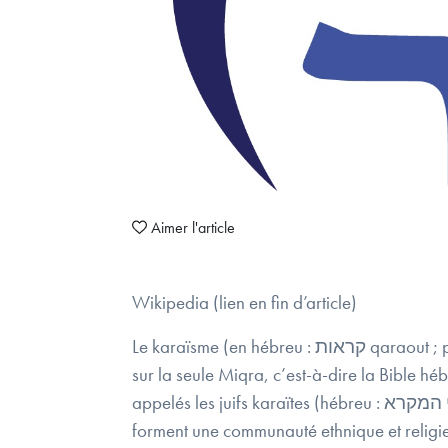
Aimer l'article
Wikipedia (lien en fin d’article)
Le karaïsme (en hébreu : קראות qaraout ; peut aussi s’écrire caraïsme, qaraïsme ou charaïsme) est un courant du judaïsme scripturaliste, car fondé
sur la seule Miqra, c’est-à-dire la Bible hé
appelés les juifs karaïtes (hébreu : בני המקרא bnei haMiqra, « fils de la Miqra »), historiquement aussi orthographié qaraïtes ou caraïtes, et
forment une communauté ethnique et religi