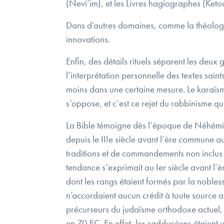
(Nevi’im), et les Livres hagiographes (Keto
Dans d’autres domaines, comme la théologi
innovations.
Enfin, des détails rituels séparent les deu
l’interprétation personnelle des textes sain
moins dans une certaine mesure. Le karaïs
s’oppose, et c’est ce rejet du rabbinisme qui
La Bible témoigne dès l’époque de Néhémie d
depuis le IIIe siècle avant l’ère commune a
traditions et de commandements non inclus d
tendance s’exprimait au Ier siècle avant l
dont les rangs étaient formés par la nobles
n’accordaient aucun crédit à toute source au
précurseurs du judaïsme orthodoxe actuel,
en 70 EC. En effet, les sadducéens étaient 