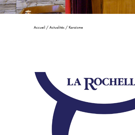
Accueil
/
Actualités
/
Karaïsme