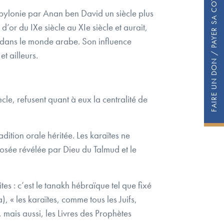
FAIRE UN DON / PAYER SA COTISATION
bylonie par Anan ben David un siècle plus
or du IXe siècle au XIe siècle et aurait,
e dans le monde arabe. Son influence
t ailleurs.
le, refusent quant à eux la centralité de
adition orale héritée. Les karaïtes ne
pposée révélée par Dieu du Talmud et le
tes : c’est le tanakh hébraïque tel que fixé
), « les karaïtes, comme tous les Juifs,
mais aussi, les Livres des Prophètes