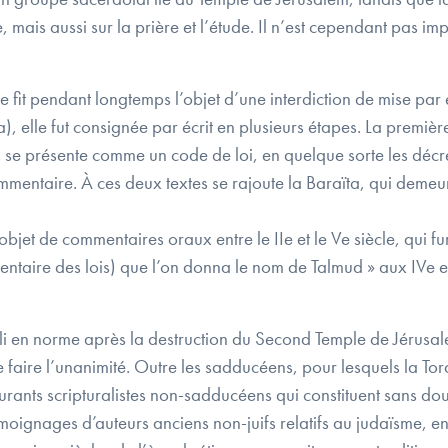
e, mais aussi sur la prière et l’étude. Il n’est cependant pas 
e fit pendant longtemps l’objet d’une interdiction de mise par 
), elle fut consignée par écrit en plusieurs étapes. La premièr
« se présente comme un code de loi, en quelque sorte les décret
ommentaire. À ces deux textes se rajoute la Baraïta, qui demeu
objet de commentaires oraux entre le IIe et le Ve siècle, qui 
taire des lois) que l’on donna le nom de Talmud » aux IVe et 
li en norme après la destruction du Second Temple de Jérusalem
n de faire l’unanimité. Outre les sadducéens, pour lesquels la T
 courants scripturalistes non-sadducéens qui constituent sans d
moignages d’auteurs anciens non-juifs relatifs au judaïsme, en