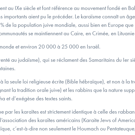
ent au IXe siècle et font référence au mouvement fondé en Ba
 importants aient pu le précéder. Le karaïsme connaît un âge d’
 % de la population juive mondiale, aussi bien en Europe qu
ommunautés se maintiennent au Caire, en Crimée, en Lituanie e
e monde et environ 20 000 à 25 000 en Israël.
enté au judaïsme), qui se réclament des Samaritains du Ier sièc
ntaines.
la seule loi religieuse écrite (Bible hébraïque), et non à la tr
gnant la tradition orale juive) et les rabbins que la nature su
 et d’exégèse des textes saints.
ue par les karaïtes est strictement identique à celle des rabbani
 l’association des karaïtes américains (Karaite Jews of America
aïque, c’est-à-dire non seulement le Houmach ou Pentateuque, 