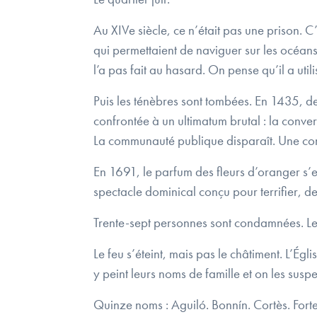
Au XIVe siècle, ce n’était pas une prison. 
qui permettaient de naviguer sur les océan
l’a pas fait au hasard. On pense qu’il a util
Puis les ténèbres sont tombées. En 1435, d
confrontée à un ultimatum brutal : la conver
La communauté publique disparaît. Une c
En 1691, le parfum des fleurs d’oranger s’e
spectacle dominical conçu pour terrifier, 
Trente-sept personnes sont condamnées. Le rab
Le feu s’éteint, mais pas le châtiment. L’Ég
y peint leurs noms de famille et on les susp
Quinze noms : Aguiló. Bonnín. Cortès. Fortes