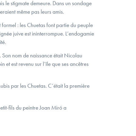
. Mais le stigmate demeure. Dans un sondage
seraient même pas leurs amis.
 formel : les Chuetas font partie du peuple
 lignée juive est ininterrompue. L’endogamie
té.
. Son nom de naissance était Nicolau
n et est revenu sur l’île que ses ancêtres
ubis par les Chuetas. C’était la première
tit-fils du peintre Joan Miró a