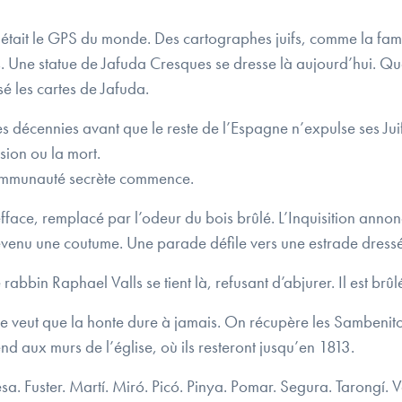
C’était le GPS du monde. Des cartographes juifs, comme la fam
s. Une statue de Jafuda Cresques se dresse là aujourd’hui. Qu
isé les cartes de Jafuda.
es décennies avant que le reste de l’Espagne n’expulse ses J
sion ou la mort.
ommunauté secrète commence.
fface, remplacé par l’odeur du bois brûlé. L’Inquisition annon
devenu une coutume. Une parade défile vers une estrade dressé
bin Raphael Valls se tient là, refusant d’abjurer. Il est brûlé
lise veut que la honte dure à jamais. On récupère les Sambenito
end aux murs de l’église, où ils resteront jusqu’en 1813.
a. Fuster. Martí. Miró. Picó. Pinya. Pomar. Segura. Tarongí. Val