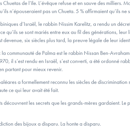
les Chuetas de l’île. L’évêque refuse et en sauve des milliers
’ils n’épouseraient pas un Chueta. 5 % affirmaient qu’ils ne 
biniques d’Israël, le rabbin Nissim Karelitz, a rendu un décret
rce qu’ils se sont mariés entre eux au fil des générations, leur
 devenue, six siècles plus tard, la preuve légale de leur identi
avec la communauté de Palma est le rabbin Nissan Ben-Avraham
0, il s’est rendu en Israël, s’est converti, a été ordonné rabbi
i en partant pour mieux revenir.
léares a formellement reconnu les siècles de discrimination s
e ce qui leur avait été fait.
s découvrent les secrets que les grands-mères gardaient. Le pe
rdiction des bijoux a disparu. La honte a disparu.