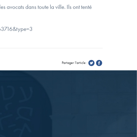
 avocats dans toute la ville. Ils ont tenté
263716&type=3
Partager l'article :