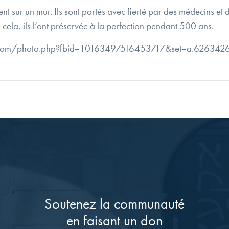
 sur un mur. Ils sont portés avec fierté par des médecins et des
de cela, ils l’ont préservée à la perfection pendant 500 ans.
ebook.com/photo.php?fbid=10163497516453717&set=a.62634
Soutenez la communauté
en faisant un don