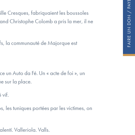
FAIRE UN DON / PAYER SA COTISATION
ille Cresques, fabriquaient les boussoles
and Christophe Colomb a pris la mer, il ne
uifs, la communauté de Majorque est
ce un Auto da Fé. Un « acte de foi », un
e sur la place.
 vif.
s, les tuniques portées par les victimes, on
entí. Valleriola. Valls.