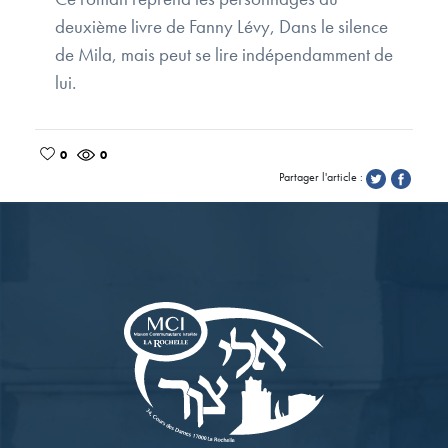
deuxième livre de Fanny Lévy, Dans le silence
de Mila, mais peut se lire indépendamment de
lui.
0
0
Partager l'article :