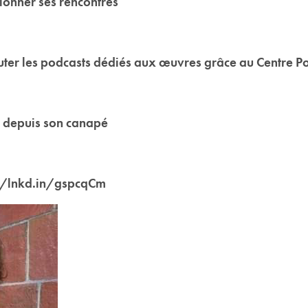
ionner ses rencontres
uter les podcasts dédiés aux œuvres grâce au Centre 
r depuis son canapé
s://lnkd.in/gspcqCm