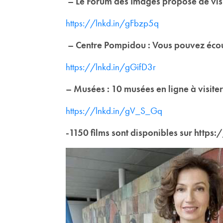
– Le Forum des Images propose de vis
https://lnkd.in/gFbzp5q
– Centre Pompidou : Vous pouvez éco
https://lnkd.in/gGifD3r
– Musées : 10 musées en ligne à visite
https://lnkd.in/gV_S_Gq
-1150 films sont disponibles sur http