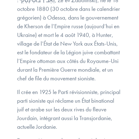
: זְאֵב זַ׳בּוֹטִינְסְקִי, Ze’ev Žabotinski), né le 18
octobre 1880 (30 octobre dans le calendrier
grégorien) à Odessa, dans le gouvernement
de Kherson de l’Empire russe (aujourd’hui en
Ukraine) et mort le 4 août 1940, à Hunter,
village de l’État de New York aux États-Unis,
est le fondateur de la Légion juive combattant
l’Empire ottoman aux côtés du Royaume-Uni
durant la Première Guerre mondiale, et un
chef de file du mouvement sioniste.
Il crée en 1925 le Parti révisionniste, principal
parti sioniste qui réclame un État binational
juif et arabe sur les deux rives du fleuve
Jourdain, intégrant aussi la Transjordanie,
actuelle Jordanie.