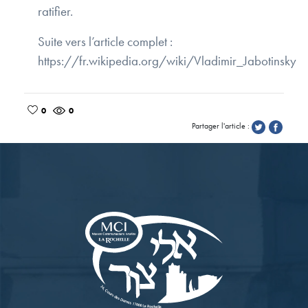
ratifier.
Suite vers l’article complet :
https://fr.wikipedia.org/wiki/Vladimir_Jabotinsky
0
0
Partager l'article :