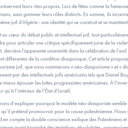
n préservant leurs rites propres. Lors de fêtes comme la fame
lmans, sans gommer leurs rôles distincts. En somme, ils incarn
e juif d’Algérie : une identité qui se construit et se maintient
t au cœur du débat public et intellectuel juif, tout particuli
 pour articuler une critique spécifiquement juive de la violen
, derrière l’apparente unanimité dans la célébration de l’exil e
t différentes de la condition diasporique. Cet article propose
risme juif, que nous nommerons « néo-diasporisme » et « di
ent par des intellectuels juifs américains tels que Daniel Boya
e mieux épouser les luttes progressistes américaines. À l’inve
ur qu’à l’intérieur de l’État d’Israël.
erons d’expliquer pourquoi le modèle néo-diasporiste semble p
e qu’il prétend promouvoir pour la cause palestinienne. Nous 
 en compte la double conscience exilique des Palestiniens et de
inienne ayant triomphé des tentations absolutistes, oppressives