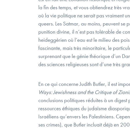
la fin des temps, et vous obtiendrez très vr
où la vie politique ne serait pas vraiment u
queers. Les Satmar, au moins, peuvent se pr
punition divine, il n’est pas tolérable de con
heideggérien où l’eau est le milieu des pois
fascinante, mais très minoritaire, le particu
surprenant que le génie théorique d’un Dani
des sciences religieuses sont d’une très gra
En ce qui concerne Judith Butler, il est im
Ways: Jewishness and the Critique of Zion
conclusions politiques réduites à un digest 
ressources éthiques du judaïsme diasporique
Israéliens qu’envers les Palestiniens. Cepe
ses crimes), que Butler incluait déjà en 2