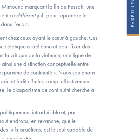
use Mimouna marquant la fin de Pessah, une
aient ce
différant
juif, pour reprendre le
 dans l’écart.
èrement chez ceux ayant le cœur à gauche. Ces
ce étatique israélienne et pour fixer des
t la critique de la violence, une ligne de
 ainsi une distinction conceptuelle entre
asporisme de continuité ». Nous soutenons
rin et Judith Butler, rompt effectivement
rse, le diasporisme de continuité cherche à
olitiquement intraduisible et, par
soutiendrons, en revanche, que le
s juifs israéliens, est le seul capable de
 et extrémistes.