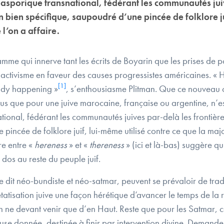
asporique transnational, fédérant les communautés juive
 bien spécifique, saupoudré d’une pincée de folklore jui
 l’on a affaire.
e qui innerve tant les écrits de Boyarin que les prises de posi
un activisme en faveur des causes progressistes américaines. «
[1]
eady happening »
, s’enthousiasme Plitman. Que ce nouveau ca
us que pour une juive marocaine, française ou argentine, n’e
ional, fédérant les communautés juives par-delà les frontières
ncée de folklore juif, lui-même utilisé contre ce que la majorit
re entre «
hereness
» et «
thereness
» (ici et là-bas) suggère q
e dos au reste du peuple juif.
dit néo-bundiste et néo-satmar, peuvent se prévaloir de traditi
’étatisation juive une façon hérétique d’avancer le temps de la 
on ne devant venir que d’en Haut. Reste que pour les Satmar, 
gieuse donnée, destinée à finir par intervention divine. Deman