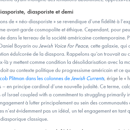
iasporiste, diasporiste et demi
ns de « néo-diasporiste » se revendique d’une fidélité à l’exp
mme avant-garde cosmopolite et éthique. Cependant, pour peu q
e dans le terreau de la société américaine contemporaine. Por
 Daniel Boyarin ou
Jewish Voice For Peace
, cette galaxie, qu
ption édulcorée de la diaspora. Rappelons qu’on trouvait au cœ
-là y mettent comme condition la désolidarisation avec la maj
doit au contexte politique du progressisme américain et ce qu’
cob Plitman dans les colonnes de
Jewish Currents
, érige le « 
s – en principe cardinal d’une nouvelle judaïté. Ce terme, cal
ss of Israel coupled with a commitment to struggling primarily i
engagement à lutter principalement au sein des communautés da
pes n’est évidemment pas un idéal, un tel engagement en tant qu
é diasporique classique.