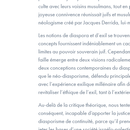
culte avec leurs voisins musulmans, tout e
joyeuse connivence réunissait juifs et musu
néologisme créé par Jacques Derrida, lui-mêm
Les notions de diaspora et d’exil se trouven
concepts fournissent indéniablement un cadre
limites au pouvoir souverain juif. Cependant
faille émerge entre deux visions radicalemen
deux conceptions contemporaines du diaspo
que le néo-diasporisme, défendu principalem
avec l’expérience exilique millénaire afin d
revitaliser l’éthique de l’exil, tant à l’extérie
Au-delà de la critique théorique, nous tent
conséquent, incapable d’apporter la justic
diasporisme de continuité, parce qu’il prend
jeter les bases d’une société israélo-palest