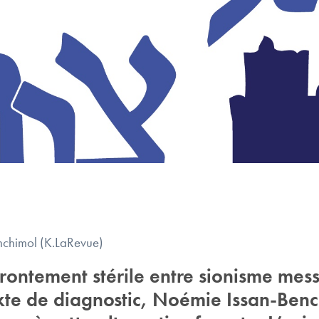
nchimol (K.LaRevue)
ontement stérile entre sionisme mess
xte de diagnostic, Noémie Issan-Benc