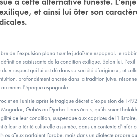
e à cette alternative funeste. L’enjeu
exilique, et ainsi lui ôter son caract
dicales.
mbre de l’expulsion planait sur le judaïsme espagnol, le rab
définition saisissante de la condition exilique. Selon lui, l’exi
 du « respect qui lui est dû dans sa société d’origine » ; et cel
tuition, profondément ancrée dans la tradition juive, résonn
is au moins l’époque espagnole.
c et en Tunisie après le tragique décret d’expulsion de 1492, f
 Mogador, Gabès ou Djerba. Leurs écrits, qu’ils soient halakh
agilité de leur condition, suspendue aux caprices de l’Histoire
 à leur altérité culturelle assumée, dans un contexte d’infériorit
os aïeux parlaient l’arabe, mais dans un dialecte propre aux j