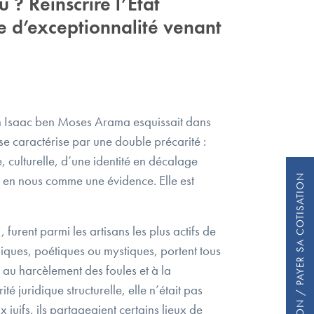
 ? Réinscrire l’État
ère d’exceptionnalité venant
bin Isaac ben Moses Arama esquissait dans
l se caractérise par une double précarité :
le, culturelle, d’une identité en décalage
e en nous comme une évidence. Elle est
FAIRE UN DON / PAYER SA COTISATION
urent parmi les artisans les plus actifs de
iques, poétiques ou mystiques, portent tous
, au harcèlement des foules et à la
é juridique structurelle, elle n’était pas
uifs, ils partageaient certains lieux de