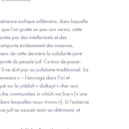
érience exilique millénaire, dans laquelle
ue l’on gratte un peu son vernis, cette
tée par des intellectuels et des
i comporte évidemment des nuances,
ur de cette dernière la solidarité juive
orité du peuple juif. Ce tour de passe-
il ne doit pas au judaïsme traditionnel. Sa
hereness » – l’ancrage dans l’ici et
qué sur le yiddish « doikayt » cher aux
n the communities in which we live » [« une
ns lesquelles nous vivons »]. Si l’autarcie
e juif ne saurait venir au détriment, et