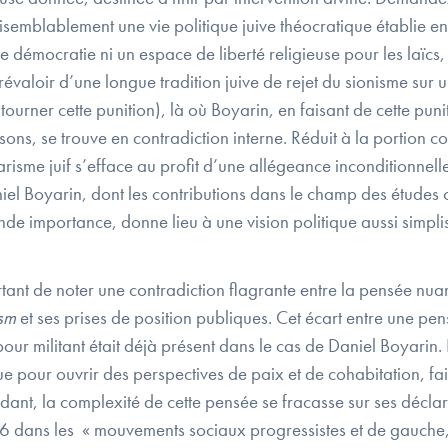
aisemblablement une vie politique juive théocratique établie e
ne démocratie ni un espace de liberté religieuse pour les laïcs,
évaloir d’une longue tradition juive de rejet du sionisme sur u
tourner cette punition), là où Boyarin, en faisant de cette punit
sons, se trouve en contradiction interne. Réduit à la portion c
larisme juif s’efface au profit d’une allégeance inconditionnell
el Boyarin, dont les contributions dans le champ des études c
nde importance, donne lieu à une vision politique aussi simplis
portant de noter une contradiction flagrante entre la pensée n
ism
et ses prises de position publiques. Cet écart entre une pe
pour militant était déjà présent dans le cas de Daniel Boyarin
 pour ouvrir des perspectives de paix et de cohabitation, fai
ndant, la complexité de cette pensée se fracasse sur ses décl
006 dans les « mouvements sociaux progressistes et de gauche,