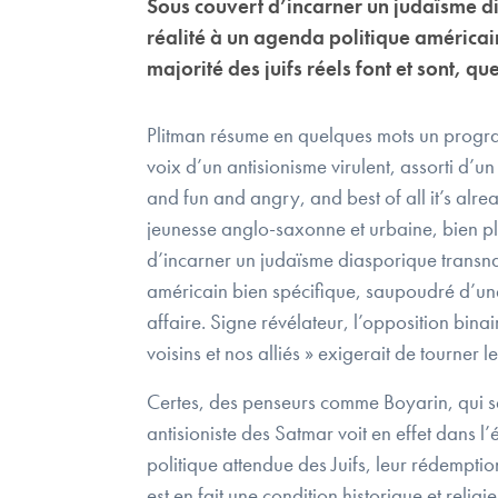
Sous couvert d’incarner un judaïsme di
réalité à un agenda politique américain
majorité des juifs réels font et sont, que
Plitman résume en quelques mots un programm
voix d’un antisionisme virulent, assorti d’
and fun and angry, and best of all it’s alr
jeunesse anglo-saxonne et urbaine, bien pl
d’incarner un judaïsme diasporique transnat
américain bien spécifique, saupoudré d’une pi
affaire. Signe révélateur, l’opposition binai
voisins et nos alliés » exigerait de tourner l
Certes, des penseurs comme Boyarin, qui se 
antisioniste des Satmar voit en effet dans l
politique attendue des Juifs, leur rédempti
est en fait une condition historique et reli