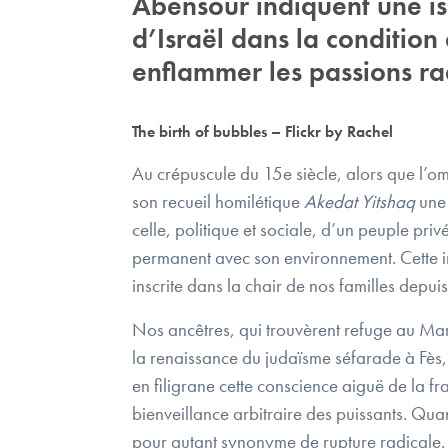
Abensour indiquent une issu
d’Israël dans la condition 
enflammer les passions ra
The birth of bubbles – Flickr by Rachel
Au crépuscule du 15e siècle, alors que l’o
son recueil homilétique
Akedat Yitshaq
une 
celle, politique et sociale, d’un peuple privé
permanent avec son environnement. Cette in
inscrite dans la chair de nos familles depu
Nos ancêtres, qui trouvèrent refuge au Maro
la renaissance du judaïsme séfarade à Fès,
en filigrane cette conscience aiguë de la fr
bienveillance arbitraire des puissants. Quant
pour autant synonyme de rupture radicale. N