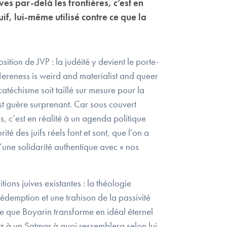
s par-delà les frontières, c’est en
f, lui-même utilisé contre ce que la
tion de JVP : la judéité y devient le porte-
 Hereness is weird and materialist and queer
téchisme soit taillé sur mesure pour la
st guère surprenant. Car sous couvert
, c’est en réalité à un agenda politique
é des juifs réels font et sont, que l’on a
u’une solidarité authentique avec « nos
ons juives existantes : la théologie
rédemption et une trahison de la passivité
ce que Boyarin transforme en idéal éternel
dez à un Satmar à quoi ressemblera selon lui